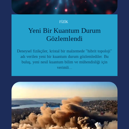
FIZIK
Yeni Bir Kuantum Durum
Gözlemlendi
Deneysel fizikçiler, kristal bir malzemede "hibrit topoloji"
adı verilen yeni bir kuantum durum gözlemlediler. Bu
buluş, yeni nesil kuantum bilim ve mühendisliği için
verimli...