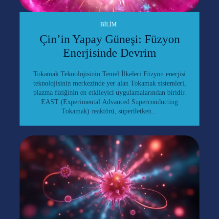
BILIM
Çin’in Yapay Güneşi: Füzyon
Enerjisinde Devrim
Tokamak Teknolojisinin Temel İlkeleri Füzyon enerjisi
teknolojisinin merkezinde yer alan Tokamak sistemleri,
plazma fiziğinin en etkileyici uygulamalarından biridir.
EAST (Experimental Advanced Superconducting
Tokamak) reaktörü, süperiletken...