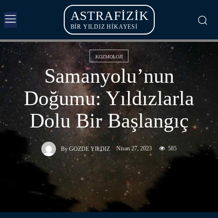
ASTRAFIZIK
BİR YILDIZ HİKAYESİ
KOZMOLOJI
Samanyolu’nun
Doğumu: Yıldızlarla
Dolu Bir Başlangıç
Nisan 27, 2023
585
By
GOZDE YILDIZ