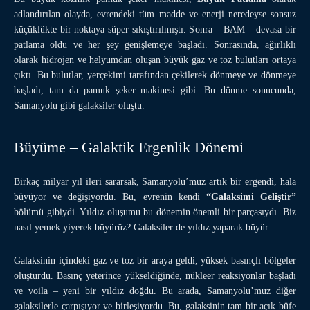
adlandırılan olayda, evrendeki tüm madde ve enerji neredeyse sonsuz
küçüklükte bir noktaya süper sıkıştırılmıştı. Sonra – BAM – devasa bir
patlama oldu ve her şey genişlemeye başladı. Sonrasında, ağırlıklı
olarak hidrojen ve helyumdan oluşan büyük gaz ve toz bulutları ortaya
çıktı. Bu bulutlar, yerçekimi tarafından çekilerek dönmeye ve dönmeye
başladı, tam da pamuk şeker makinesi gibi. Bu dönme sonucunda,
Samanyolu gibi galaksiler oluştu.
Büyüme – Galaktik Ergenlik Dönemi
Birkaç milyar yıl ileri sararsak, Samanyolu’muz artık bir ergendi, hala
büyüyor ve değişiyordu. Bu, evrenin kendi
“Galaksimi Geliştir”
bölümü gibiydi. Yıldız oluşumu bu dönemin önemli bir parçasıydı. Biz
nasıl yemek yiyerek büyürüz? Galaksiler de yıldız yaparak büyür.
Galaksinin içindeki gaz ve toz bir araya geldi, yüksek basınçlı bölgeler
oluşturdu. Basınç yeterince yükseldiğinde, nükleer reaksiyonlar başladı
ve voila – yeni bir yıldız doğdu. Bu arada, Samanyolu’muz diğer
galaksilerle çarpışıyor ve birleşiyordu. Bu, galaksinin tam bir açık büfe