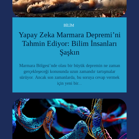
BILIM
Yapay Zeka Marmara Depremi’ni
Tahmin Ediyor: Bilim İnsanları
Şaşkın
Marmara Bölgesi’nde olası bir büyük depremin ne zaman
gerçekleşeceği konusunda uzun zamandır tartışmalar
sürüyor. Ancak son zamanlarda, bu soruya cevap vermek
için yeni bir...