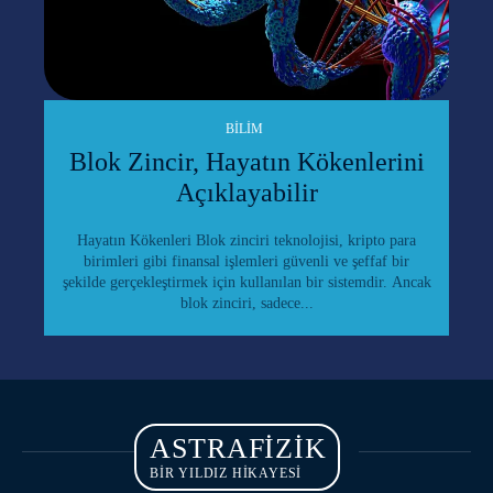
BILIM
Blok Zincir, Hayatın Kökenlerini
Açıklayabilir
Hayatın Kökenleri Blok zinciri teknolojisi, kripto para
birimleri gibi finansal işlemleri güvenli ve şeffaf bir
şekilde gerçekleştirmek için kullanılan bir sistemdir. Ancak
blok zinciri, sadece...
ASTRAFIZIK
BİR YILDIZ HİKAYESİ