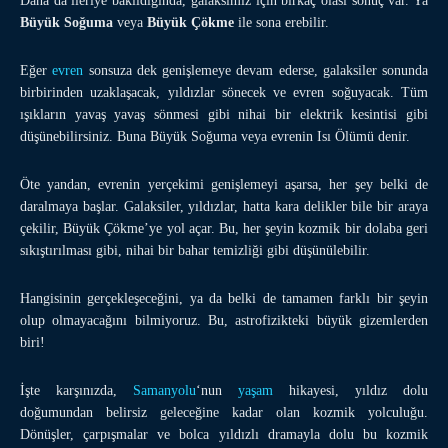
Daha da ileriye bakıldığında, galaksimiz için birkaç olası sonuç var. Ya
Büyük Soğuma
veya
Büyük Çökme
ile sona erebilir.
Eğer
evren
sonsuza dek genişlemeye devam ederse, galaksiler sonunda
birbirinden uzaklaşacak, yıldızlar sönecek ve evren soğuyacak. Tüm
ışıkların yavaş yavaş sönmesi gibi nihai bir elektrik kesintisi gibi
düşünebilirsiniz. Buna Büyük Soğuma veya evrenin Isı Ölümü denir.
Öte yandan, evrenin yerçekimi genişlemeyi aşarsa, her şey belki de
daralmaya başlar. Galaksiler, yıldızlar, hatta kara delikler bile bir araya
çekilir, Büyük Çökme’ye yol açar. Bu, her şeyin kozmik bir dolaba geri
sıkıştırılması gibi, nihai bir bahar temizliği gibi düşünülebilir.
Hangisinin gerçekleşeceğini, ya da belki de tamamen farklı bir şeyin
olup olmayacağını bilmiyoruz. Bu, astrofizikteki büyük gizemlerden
biri!
İşte karşınızda,
Samanyolu
‘nun
yaşam
hikayesi, yıldız dolu
doğumundan belirsiz geleceğine kadar olan kozmik yolculuğu.
Dönüşler, çarpışmalar ve bolca yıldızlı dramayla dolu bu kozmik