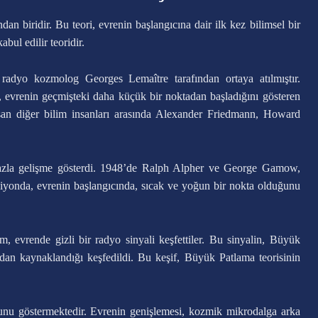
an biridir. Bu teori, evrenin başlangıcına dair ilk kez bilimsel bir
bul edilir teoridir.
 radyo kozmolog Georges Lemaître tarafından ortaya atılmıştır.
, evrenin geçmişteki daha küçük bir noktadan başladığını gösteren
ışan diğer bilim insanları arasında Alexander Friedmann, Howard
fazla gelişme gösterdi. 1948’de Ralph Alpher ve George Gamow,
rsiyonda, evrenin başlangıcında, sıcak ve yoğun bir nokta olduğunu
, evrende gizli bir radyo sinyali keşfettiler. Bu sinyalin, Büyük
an kaynaklandığı keşfedildi. Bu keşif, Büyük Patlama teorisinin
nu göstermektedir. Evrenin genişlemesi, kozmik mikrodalga arka