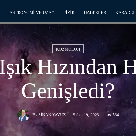
M
ASTRONOMI VE UZAY
FIZIK
HABERLER
KARADEL
KOZMOLOJI
Işık Hızından H
Genişledi?
Şubat 19, 2023
534
By
SINAN YAVUZ