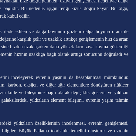
 kaynaktan bize doğru gelirken, uzayın genişlemesi nedeniyle dalga
bağlıdır. Bu nedenle, ışığın rengi kızıla doğru kayar. Bu olgu,
ak kabul edilir.
rak ifade edilen ve dalga boyunun gözlem dalga boyuna oranı ile
ğerine karşılık gelir ve uzaklık arttıkça genişlemenin hızı da artar.
ersine bizden uzaklaşırken daha yüksek kırmızıya kayma gösterdiği
emenin hızının uzaklığa bağlı olarak arttığı sonucunu doğruladı ve
iklerini inceleyerek evrenin yaşının da hesaplanması mümkündür.
yum, karbon, oksijen ve diğer ağır elementlere dönüştüren nükleer
ızın kütle ve bileşimine bağlı olarak değişiklik gösterir ve yıldızın
alaksilerdeki yıldızların element bileşimi, evrenin yaşını tahmin
eki yıldızların özelliklerinin incelenmesi, evrenin genişlemesi,
 bilgiler, Büyük Patlama teorisinin temelini oluşturur ve evrenin