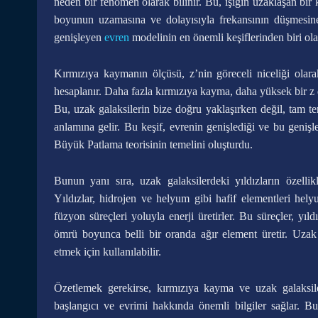
neden bir fenomen olarak bilinir. Bu, ışığın uzaklaşan bir
boyunun uzamasına ve dolayısıyla frekansının düşmesine 
genişleyen
evren
modelinin en önemli keşiflerinden biri olar
Kırmızıya kaymanın ölçüsü, z’nin göreceli niceliği ola
hesaplanır. Daha fazla kırmızıya kayma, daha yüksek bir z de
Bu, uzak galaksilerin bize doğru yaklaşırken değil, tam t
anlamına gelir. Bu keşif, evrenin genişlediği ve bu genişl
Büyük Patlama teorisinin temelini oluşturdu.
Bunun yanı sıra, uzak galaksilerdeki yıldızların özell
Yıldızlar, hidrojen ve helyum gibi hafif elementleri hel
füzyon süreçleri yoluyla enerji üretirler. Bu süreçler, yıld
ömrü boyunca belli bir oranda ağır element üretir. Uzak g
etmek için kullanılabilir.
Özetlemek gerekirse, kırmızıya kayma ve uzak galaksilerd
başlangıcı ve evrimi hakkında önemli bilgiler sağlar. Bu