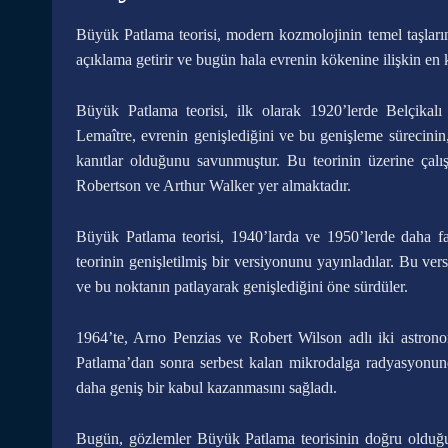
Büyük Patlama teorisi, modern kozmolojinin temel taşlarınd
açıklama getirir ve bugün hala evrenin kökenine ilişkin en ka
Büyük Patlama teorisi, ilk olarak 1920’lerde Belçikalı
Lemaître, evrenin genişlediğini ve bu genişleme sürecinin
kanıtlar olduğunu savunmuştur. Bu teorinin üzerine çal
Robertson ve Arthur Walker yer almaktadır.
Büyük Patlama teorisi, 1940’larda ve 1950’lerde daha 
teorinin genişletilmiş bir versiyonunu yayınladılar. Bu ve
ve bu noktanın patlayarak genişlediğini öne sürdüler.
1964’te, Arno Penzias ve Robert Wilson adlı iki astronom
Patlama’dan sonra serbest kalan mikrodalga radyasyonund
daha geniş bir kabul kazanmasını sağladı.
Bugün, gözlemler Büyük Patlama teorisinin doğru olduğu