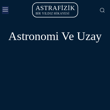
ASTRAFIZIK
BİR YILDIZ HİKAYESİ
Astronomi Ve Uzay
ASTRONOMI
GEZEGEN BILIMI
GÜNÜN RESMI
KARADELIKLER
KOZMOLOJI