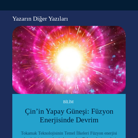
Yazarın Diğer Yazıları
BILIM
Çin’in Yapay Güneşi: Füzyon
Enerjisinde Devrim
Tokamak Teknolojisinin Temel İlkeleri Füzyon enerjisi