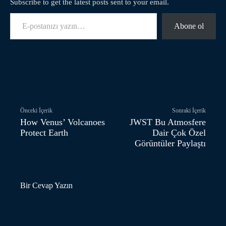
Subscribe to get the latest posts sent to your email.
E-postanızı yazın…
Abone ol
Facebook
Twitter
Pinterest
Önceki İçerik
Sonraki İçerik
How Venus’ Volcanoes
JWST Bu Atmosfere
Protect Earth
Dair Çok Özel
Görüntüler Paylaştı
Bir Cevap Yazın