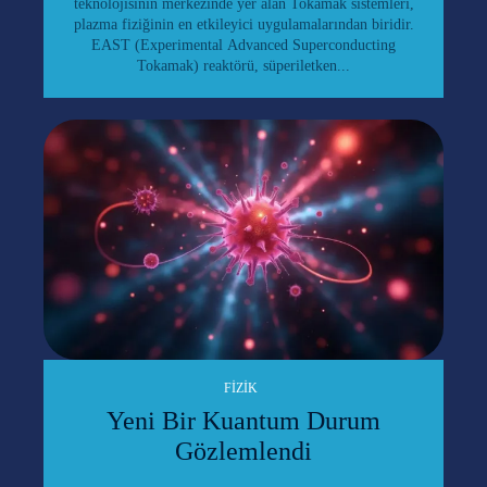
teknolojisinin merkezinde yer alan Tokamak sistemleri,
plazma fiziğinin en etkileyici uygulamalarından biridir.
EAST (Experimental Advanced Superconducting
Tokamak) reaktörü, süperiletken...
FIZIK
Yeni Bir Kuantum Durum
Gözlemlendi