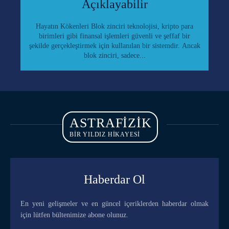
Açıklayabilir
Hayatın Kökenleri Blok zinciri teknolojisi, kripto para
birimleri gibi finansal işlemleri güvenli ve şeffaf bir
şekilde gerçekleştirmek için kullanılan bir sistemdir. Ancak
blok zinciri, sadece...
ASTRAFIZIK
BİR YILDIZ HİKAYESİ
Haberdar Ol
En yeni gelişmeler ve en güncel içeriklerden haberdar olmak
için lütfen bültenimize abone olunuz.