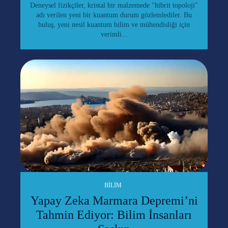
Deneysel fizikçiler, kristal bir malzemede "hibrit topoloji"
adı verilen yeni bir kuantum durum gözlemlediler. Bu
buluş, yeni nesil kuantum bilim ve mühendisliği için
verimli...
BILIM
Yapay Zeka Marmara Depremi’ni
Tahmin Ediyor: Bilim İnsanları