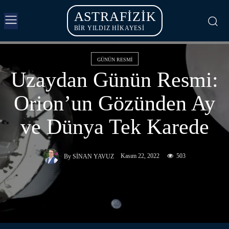
ASTRAFIZIK
BİR YILDIZ HİKAYESİ
GÜNÜN RESMI
Uzaydan Günün Resmi:
Orion’un Gözünden Ay
ve Dünya Tek Karede
Kasım 22, 2022
503
By
SINAN YAVUZ