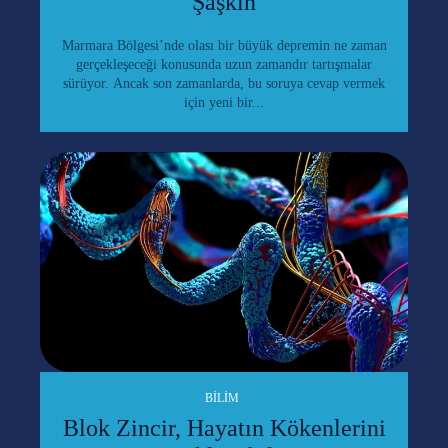
Şaşkın
Marmara Bölgesi’nde olası bir büyük depremin ne zaman
gerçekleşeceği konusunda uzun zamandır tartışmalar
sürüyor. Ancak son zamanlarda, bu soruya cevap vermek
için yeni bir...
BILIM
Blok Zincir, Hayatın Kökenlerini