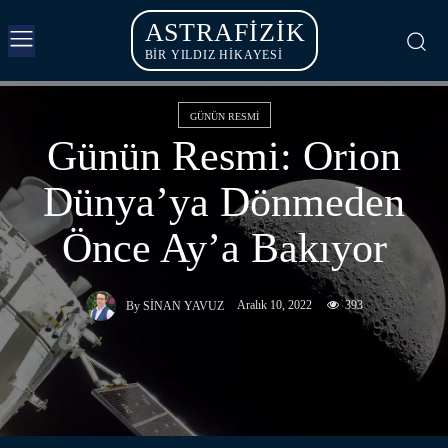
ASTRAFIZIK
BİR YILDIZ HİKAYESİ
GÜNÜN RESMI
Günün Resmi: Orion
Dünya’ya Dönmeden
Önce Ay’a Bakıyor
Aralık 10, 2022
393
By
SINAN YAVUZ