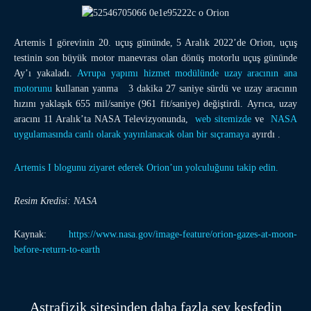
Artemis I görevinin 20. uçuş gününde, 5 Aralık 2022’de Orion, uçuş
testinin son büyük motor manevrası olan dönüş motorlu uçuş gününde
Ay’ı yakaladı.
Avrupa yapımı hizmet modülünde uzay aracının ana
motorunu
kullanan yanma 3 dakika 27 saniye sürdü ve uzay aracının
hızını yaklaşık 655 mil/saniye (961 fit/saniye) değiştirdi. Ayrıca, uzay
aracını 11 Aralık’ta NASA Televizyonunda,
web sitemizde
ve
NASA
uygulamasında canlı olarak yayınlanacak olan bir
sıçramaya
ayırdı .
Artemis I blogunu ziyaret ederek Orion’un yolculuğunu takip edin.
Resim Kredisi: NASA
Kaynak:
https://www.nasa.gov/image-feature/orion-gazes-at-moon-
before-return-to-earth
Astrafizik sitesinden daha fazla şey keşfedin