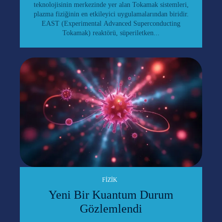
teknolojisinin merkezinde yer alan Tokamak sistemleri,
plazma fiziğinin en etkileyici uygulamalarından biridir.
EAST (Experimental Advanced Superconducting
Tokamak) reaktörü, süperiletken...
FIZIK
Yeni Bir Kuantum Durum
Gözlemlendi