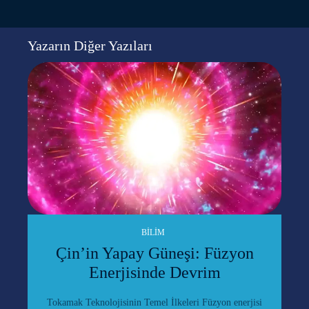
Yazarın Diğer Yazıları
BILIM
Çin’in Yapay Güneşi: Füzyon
Enerjisinde Devrim
Tokamak Teknolojisinin Temel İlkeleri Füzyon enerjisi