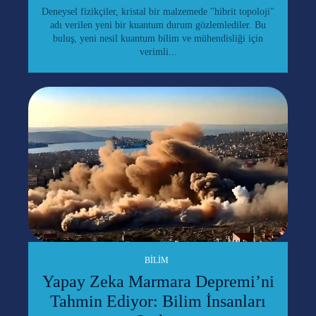
Deneysel fizikçiler, kristal bir malzemede "hibrit topoloji"
adı verilen yeni bir kuantum durum gözlemlediler. Bu
buluş, yeni nesil kuantum bilim ve mühendisliği için
verimli...
BILIM
Yapay Zeka Marmara Depremi’ni
Tahmin Ediyor: Bilim İnsanları