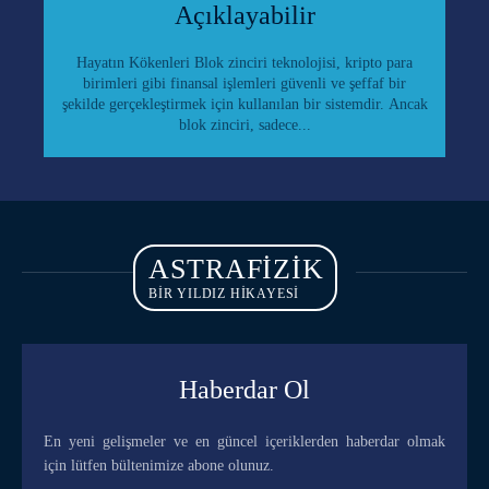
Açıklayabilir
Hayatın Kökenleri Blok zinciri teknolojisi, kripto para
birimleri gibi finansal işlemleri güvenli ve şeffaf bir
şekilde gerçekleştirmek için kullanılan bir sistemdir. Ancak
blok zinciri, sadece...
ASTRAFIZIK
BİR YILDIZ HİKAYESİ
Haberdar Ol
En yeni gelişmeler ve en güncel içeriklerden haberdar olmak
için lütfen bültenimize abone olunuz.