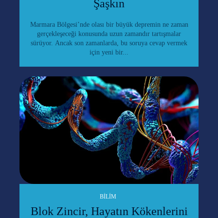
Şaşkın
Marmara Bölgesi’nde olası bir büyük depremin ne zaman
gerçekleşeceği konusunda uzun zamandır tartışmalar
sürüyor. Ancak son zamanlarda, bu soruya cevap vermek
için yeni bir...
BILIM
Blok Zincir, Hayatın Kökenlerini