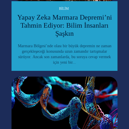
BILIM
Yapay Zeka Marmara Depremi’ni
Tahmin Ediyor: Bilim İnsanları
Şaşkın
Marmara Bölgesi’nde olası bir büyük depremin ne zaman
gerçekleşeceği konusunda uzun zamandır tartışmalar
sürüyor. Ancak son zamanlarda, bu soruya cevap vermek
için yeni bir...