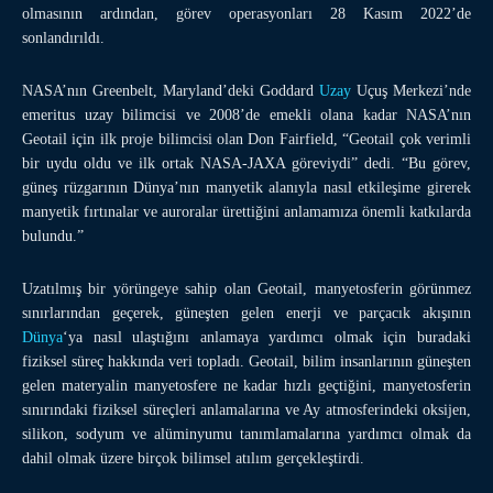
olmasının ardından, görev operasyonları 28 Kasım 2022’de
sonlandırıldı.
NASA’nın Greenbelt, Maryland’deki Goddard
Uzay
Uçuş Merkezi’nde
emeritus uzay bilimcisi ve 2008’de emekli olana kadar NASA’nın
Geotail için ilk proje bilimcisi olan Don Fairfield, “Geotail çok verimli
bir uydu oldu ve ilk ortak NASA-JAXA göreviydi” dedi. “Bu görev,
güneş rüzgarının Dünya’nın manyetik alanıyla nasıl etkileşime girerek
manyetik fırtınalar ve auroralar ürettiğini anlamamıza önemli katkılarda
bulundu.”
Uzatılmış bir yörüngeye sahip olan Geotail, manyetosferin görünmez
sınırlarından geçerek, güneşten gelen enerji ve parçacık akışının
Dünya
‘ya nasıl ulaştığını anlamaya yardımcı olmak için buradaki
fiziksel süreç hakkında veri topladı. Geotail, bilim insanlarının güneşten
gelen materyalin manyetosfere ne kadar hızlı geçtiğini, manyetosferin
sınırındaki fiziksel süreçleri anlamalarına ve Ay atmosferindeki oksijen,
silikon, sodyum ve alüminyumu tanımlamalarına yardımcı olmak da
dahil olmak üzere birçok bilimsel atılım gerçekleştirdi.