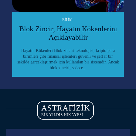
BILIM
Blok Zincir, Hayatın Kökenlerini
Açıklayabilir
Hayatın Kökenleri Blok zinciri teknolojisi, kripto para
birimleri gibi finansal işlemleri güvenli ve şeffaf bir
şekilde gerçekleştirmek için kullanılan bir sistemdir. Ancak
blok zinciri, sadece...
ASTRAFIZIK
BİR YILDIZ HİKAYESİ