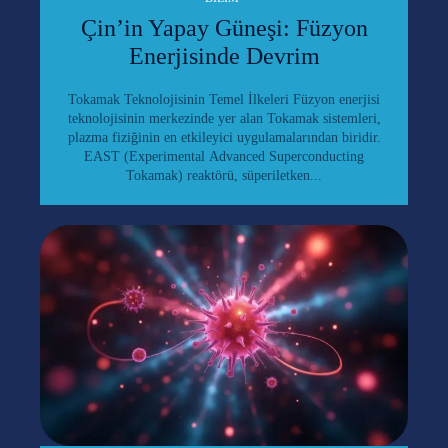
Çin’in Yapay Güneşi: Füzyon
Enerjisinde Devrim
Tokamak Teknolojisinin Temel İlkeleri Füzyon enerjisi
teknolojisinin merkezinde yer alan Tokamak sistemleri,
plazma fiziğinin en etkileyici uygulamalarından biridir.
EAST (Experimental Advanced Superconducting
Tokamak) reaktörü, süperiletken...