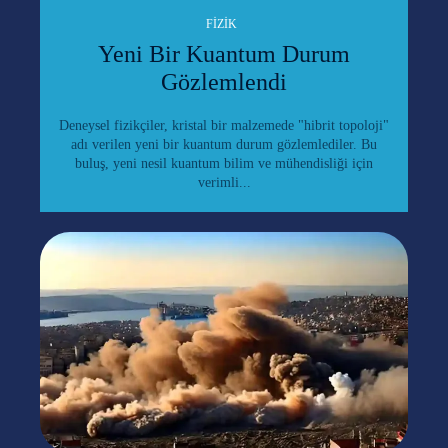
FIZIK
Yeni Bir Kuantum Durum
Gözlemlendi
Deneysel fizikçiler, kristal bir malzemede "hibrit topoloji"
adı verilen yeni bir kuantum durum gözlemlediler. Bu
buluş, yeni nesil kuantum bilim ve mühendisliği için
verimli...