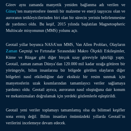
Görev aynı zamanda manyetik yeniden bağlanma adı verilen ve
Güneş
‘ten manyetosfere önemli bir malzeme ve enerji taşıyıcısı olan ve
auroranın tetikleyicilerinden biri olan bir sürecin yerinin belirlenmesine
de yardımcı oldu. Bu keşif, 2015 yılında başlatılan Magnetospheric
Multiscale misyonunun (MMS) yolunu açtı.
Geotail yıllar boyunca NASA’nın MMS, Van Allen Probları, Olayların
Zaman
Geçmişi ve Fırtınalar Sırasındaki Makro Ölçekli Etkileşimler,
Küme ve Rüzgar gibi diğer birçok uzay göreviyle işbirliği yaptı.
Geotail, zaman zaman Dünya’dan 120.000 mil kadar uzağa götüren bir
yörüngeyle, bilim insanlarına bir bölgede görülen olayların diğer
bölgeleri nasıl etkilediğine dair eksiksiz bir resim sunmak için
manyetosferin uzak kısımlarından tamamlayıcı veriler sağlamaya
yardımcı oldu. Geotail ayrıca, auroranın nasıl oluştuğuna dair konum
ve mekanizmaları doğrulamak için yerdeki gözlemlerle eşleştirildi.
Geotail yeni veriler toplamayı tamamlamış olsa da bilimsel keşifler
sona ermiş değil. Bilim insanları önümüzdeki yıllarda Geotail’in
verilerini incelemeye devam edecek.