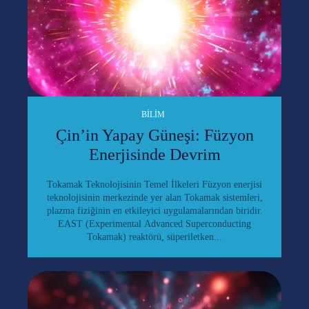
BILIM
Çin’in Yapay Güneşi: Füzyon
Enerjisinde Devrim
Tokamak Teknolojisinin Temel İlkeleri Füzyon enerjisi
teknolojisinin merkezinde yer alan Tokamak sistemleri,
plazma fiziğinin en etkileyici uygulamalarından biridir.
EAST (Experimental Advanced Superconducting
Tokamak) reaktörü, süperiletken...