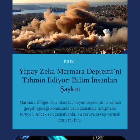
BILIM
Yapay Zeka Marmara Depremi’ni
Tahmin Ediyor: Bilim İnsanları
Şaşkın
Marmara Bölgesi’nde olası bir büyük depremin ne zaman
gerçekleşeceği konusunda uzun zamandır tartışmalar
sürüyor. Ancak son zamanlarda, bu soruya cevap vermek
için yeni bir...