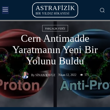
ASTRAFIZIK
BİR YILDIZ HİKAYESİ
PARÇAÇIK FIZIĞI
Cern Antimadde
Yaratmanın Yeni Bir
Yolunu Buldu
Nisan 12, 2022
571
By
SINAN YAVUZ