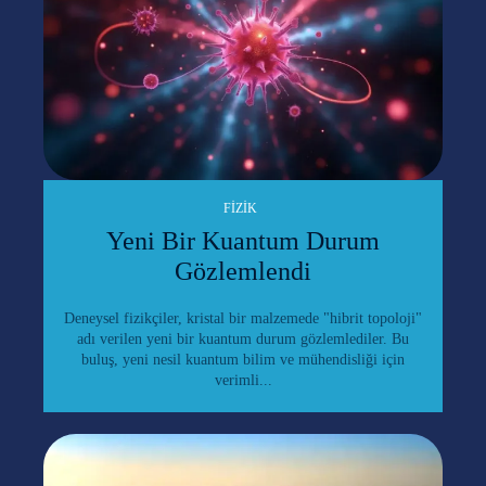
FIZIK
Yeni Bir Kuantum Durum
Gözlemlendi
Deneysel fizikçiler, kristal bir malzemede "hibrit topoloji"
adı verilen yeni bir kuantum durum gözlemlediler. Bu
buluş, yeni nesil kuantum bilim ve mühendisliği için
verimli...