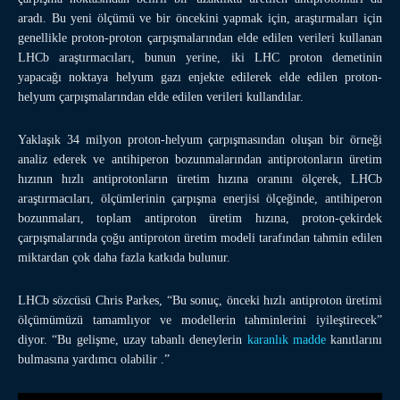
aradı. Bu yeni ölçümü ve bir öncekini yapmak için, araştırmaları için
genellikle proton-proton çarpışmalarından elde edilen verileri kullanan
LHCb araştırmacıları, bunun yerine, iki LHC proton demetinin
yapacağı noktaya helyum gazı enjekte edilerek elde edilen proton-
helyum çarpışmalarından elde edilen verileri kullandılar.
Yaklaşık 34 milyon proton-helyum çarpışmasından oluşan bir örneği
analiz ederek ve antihiperon bozunmalarından antiprotonların üretim
hızının hızlı antiprotonların üretim hızına oranını ölçerek, LHCb
araştırmacıları, ölçümlerinin çarpışma enerjisi ölçeğinde, antihiperon
bozunmaları, toplam antiproton üretim hızına, proton-çekirdek
çarpışmalarında çoğu antiproton üretim modeli tarafından tahmin edilen
miktardan çok daha fazla katkıda bulunur.
LHCb sözcüsü Chris Parkes, “Bu sonuç, önceki hızlı antiproton üretimi
ölçümümüzü tamamlıyor ve modellerin tahminlerini iyileştirecek”
diyor. “Bu gelişme, uzay tabanlı deneylerin
karanlık madde
kanıtlarını
bulmasına yardımcı olabilir .”