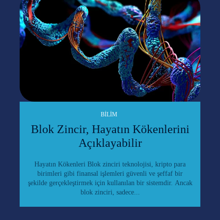
BILIM
Blok Zincir, Hayatın Kökenlerini
Açıklayabilir
Hayatın Kökenleri Blok zinciri teknolojisi, kripto para
birimleri gibi finansal işlemleri güvenli ve şeffaf bir
şekilde gerçekleştirmek için kullanılan bir sistemdir. Ancak
blok zinciri, sadece...