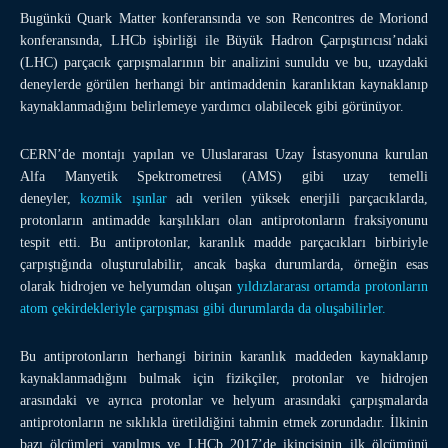
Bugünkü Quark Matter konferansında ve son Rencontres de Moriond
konferansında, LHCb işbirliği ile Büyük Hadron Çarpıştırıcısı’ndaki
(LHC) parçacık çarpışmalarının bir analizini sunuldu ve bu, uzaydaki
deneylerde görülen herhangi bir antimaddenin karanlıktan kaynaklanıp
kaynaklanmadığını belirlemeye yardımcı olabilecek gibi görünüyor.
CERN’de montajı yapılan ve Uluslararası Uzay İstasyonuna kurulan
Alfa Manyetik Spektrometresi (AMS) gibi uzay temelli
deneyler,
kozmik ışınlar
adı verilen yüksek enerjili parçacıklarda,
protonların antimadde karşılıkları olan antiprotonların fraksiyonunu
tespit etti. Bu antiprotonlar, karanlık madde parçacıkları birbiriyle
çarpıştığında oluşturulabilir, ancak başka durumlarda, örneğin esas
olarak hidrojen ve helyumdan oluşan
yıldızlararası ortamda protonların
atom çekirdekleriyle çarpışması gibi durumlarda da oluşabilirler.
Bu antiprotonların herhangi birinin karanlık maddeden kaynaklanıp
kaynaklanmadığını bulmak için fizikçiler, protonlar ve hidrojen
arasındaki ve ayrıca protonlar ve helyum arasındaki çarpışmalarda
antiprotonların ne sıklıkla üretildiğini tahmin etmek zorundadır. İlkinin
bazı ölçümleri yapılmış ve LHCb 2017’de ikincisinin ilk ölçümünü