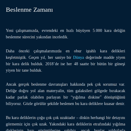
Beslenme Zamanı
Yeni çalışmamızda, evrendeki en hızlı büyüyen 5.000 kara deliğin
beslenme sürecini yakından inceledik.
Daha önceki çalışmalarımızda en obur iştahlı kara delikleri
keşfetmiştik. Geçen yıl, her saniye bir
Dünya
değerinde madde yiyen
bir kara delik bulduk. 2018’de ise her 48 saatte bir bütün bir güneşi
yiyen bir tane bulduk.
Ancak gerçek beslenme davranışları hakkında pek çok sorumuz var.
Deliğe doğru yol alan materyalin, tüm galaksileri gölgede bırakacak
kadar parlak olabilen parlayan bir “yığılma diskine” dönüştüğünü
biliyoruz. Gözle görülür şekilde beslenen bu kara deliklere kuasar denir.
Bu kara deliklerin çoğu çok çok uzaktadır – diskin herhangi bir detayını
görmemiz için çok uzak. Yakındaki kara deliklerin etrafındaki yığılma
disklerinin bazı görüntülerine sahibiz, ancak bunlar yıldızlarla