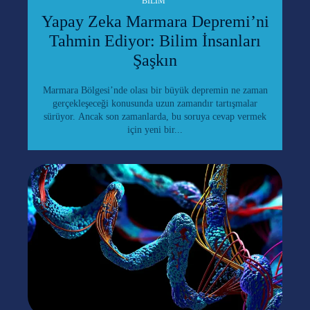
BILIM
Yapay Zeka Marmara Depremi’ni
Tahmin Ediyor: Bilim İnsanları
Şaşkın
Marmara Bölgesi’nde olası bir büyük depremin ne zaman
gerçekleşeceği konusunda uzun zamandır tartışmalar
sürüyor. Ancak son zamanlarda, bu soruya cevap vermek
için yeni bir...