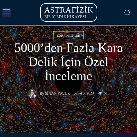
ASTRAFIZIK
BİR YILDIZ HİKAYESİ
KARADELIKLER
5000’den Fazla Kara
Delik İçin Özel
İnceleme
Şubat 3, 2023
513
By
SINAN YAVUZ