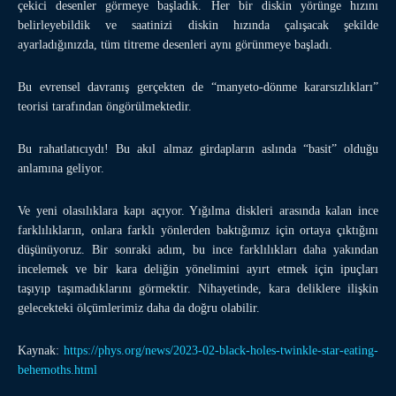
çekici desenler görmeye başladık. Her bir diskin yörünge hızını
belirleyebildik ve saatinizi diskin hızında çalışacak şekilde
ayarladığınızda, tüm titreme desenleri aynı görünmeye başladı.
Bu evrensel davranış gerçekten de “manyeto-dönme kararsızlıkları”
teorisi tarafından öngörülmektedir.
Bu rahatlatıcıydı! Bu akıl almaz girdapların aslında “basit” olduğu
anlamına geliyor.
Ve yeni olasılıklara kapı açıyor. Yığılma diskleri arasında kalan ince
farklılıkların, onlara farklı yönlerden baktığımız için ortaya çıktığını
düşünüyoruz. Bir sonraki adım, bu ince farklılıkları daha yakından
incelemek ve bir kara deliğin yönelimini ayırt etmek için ipuçları
taşıyıp taşımadıklarını görmektir. Nihayetinde, kara deliklere ilişkin
gelecekteki ölçümlerimiz daha da doğru olabilir.
Kaynak:
https://phys.org/news/2023-02-black-holes-twinkle-star-eating-
behemoths.html