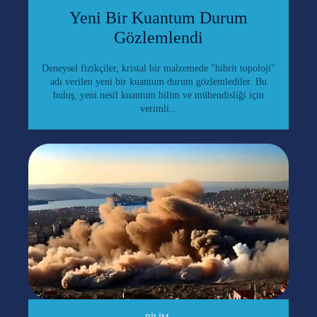
Yeni Bir Kuantum Durum
Gözlemlendi
Deneysel fizikçiler, kristal bir malzemede "hibrit topoloji"
adı verilen yeni bir kuantum durum gözlemlediler. Bu
buluş, yeni nesil kuantum bilim ve mühendisliği için
verimli...