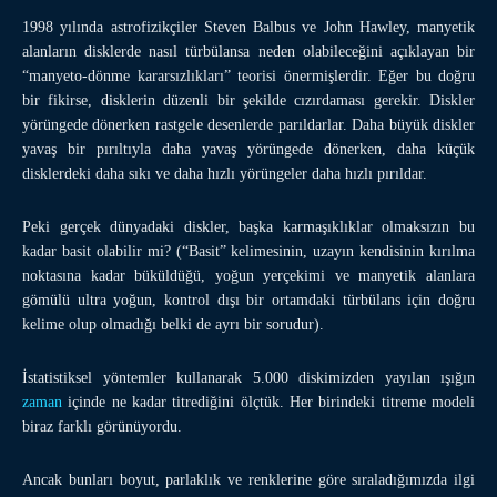
1998 yılında astrofizikçiler Steven Balbus ve John Hawley, manyetik
alanların disklerde nasıl türbülansa neden olabileceğini açıklayan bir
“manyeto-dönme kararsızlıkları” teorisi önermişlerdir. Eğer bu doğru
bir fikirse, disklerin düzenli bir şekilde cızırdaması gerekir. Diskler
yörüngede dönerken rastgele desenlerde parıldarlar. Daha büyük diskler
yavaş bir pırıltıyla daha yavaş yörüngede dönerken, daha küçük
disklerdeki daha sıkı ve daha hızlı yörüngeler daha hızlı pırıldar.
Peki gerçek dünyadaki diskler, başka karmaşıklıklar olmaksızın bu
kadar basit olabilir mi? (“Basit” kelimesinin, uzayın kendisinin kırılma
noktasına kadar büküldüğü, yoğun yerçekimi ve manyetik alanlara
gömülü ultra yoğun, kontrol dışı bir ortamdaki türbülans için doğru
kelime olup olmadığı belki de ayrı bir sorudur).
İstatistiksel yöntemler kullanarak 5.000 diskimizden yayılan ışığın
zaman
içinde ne kadar titrediğini ölçtük. Her birindeki titreme modeli
biraz farklı görünüyordu.
Ancak bunları boyut, parlaklık ve renklerine göre sıraladığımızda ilgi