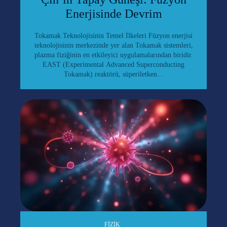
Enerjisinde Devrim
Tokamak Teknolojisinin Temel İlkeleri Füzyon enerjisi
teknolojisinin merkezinde yer alan Tokamak sistemleri,
plazma fiziğinin en etkileyici uygulamalarından biridir.
EAST (Experimental Advanced Superconducting
Tokamak) reaktörü, süperiletken...
FIZIK