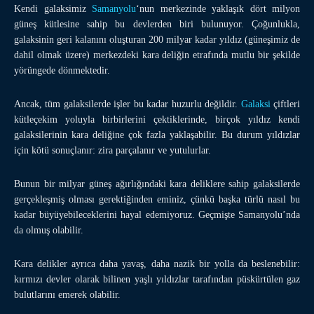
Kendi galaksimiz
Samanyolu
‘nun merkezinde yaklaşık dört milyon
güneş kütlesine sahip bu devlerden biri bulunuyor. Çoğunlukla,
galaksinin geri kalanını oluşturan 200 milyar kadar yıldız (güneşimiz de
dahil olmak üzere) merkezdeki kara deliğin etrafında mutlu bir şekilde
yörüngede dönmektedir.
Ancak, tüm galaksilerde işler bu kadar huzurlu değildir.
Galaksi
çiftleri
kütleçekim yoluyla birbirlerini çektiklerinde, birçok yıldız kendi
galaksilerinin kara deliğine çok fazla yaklaşabilir. Bu durum yıldızlar
için kötü sonuçlanır: zira parçalanır ve yutulurlar.
Bunun bir milyar güneş ağırlığındaki kara deliklere sahip galaksilerde
gerçekleşmiş olması gerektiğinden eminiz, çünkü başka türlü nasıl bu
kadar büyüyebileceklerini hayal edemiyoruz. Geçmişte Samanyolu’nda
da olmuş olabilir.
Kara delikler ayrıca daha yavaş, daha nazik bir yolla da beslenebilir:
kırmızı devler olarak bilinen yaşlı yıldızlar tarafından püskürtülen gaz
bulutlarını emerek olabilir.