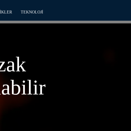
IKLER
TEKNOLOJI
zak
abilir