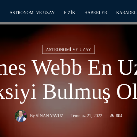
M
ASTRONOMI VE UZAY
FIZIK
HABERLER
KARADEL
ASTRONOMI VE UZAY
mes Webb En U
siyi Bulmuş Ol
Temmuz 21, 2022
804
By
SINAN YAVUZ