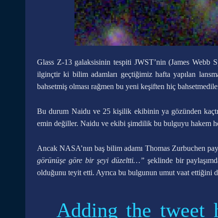
Glass Z-13 galaksisinin tespiti JWST’nin (James Webb Sp
ilginçtir ki bilim adamları geçtiğimiz hafta yapılan lans
bahsetmiş olması rağmen bu yeni keşiften hiç bahsetmedile
Bu durum Naidu ve 25 kişilik ekibinin ya gözünden kaçtı 
emin değiller. Naidu ve ekibi şimdilik bu bulguyu hakem he
Ancak NASA’nın baş bilim adamı Thomas Zurbuchen payşa
görünüşe göre bir şeyi düzeltti…”
şeklinde bir paylaşım
olduğunu teyit etti. Ayrıca bu bulgunun umut vaat ettiğini de
Adding the tweet 