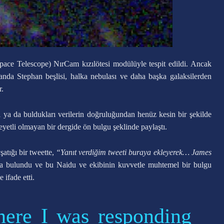
ace Telescope) NırCam kızılötesi modülüyle tespit edildi. Ancak
manda Stephan beşlisi, halka nebulası ve daha başka galaksilerden
r.
ya da buldukları verilerin doğruluğundan henüz kesin bir şekilde
yetli olmayan bir dergide ön bulgu şeklinde paylaştı.
tığı bir tweette,
“Yanıt verdiğim tweeti buraya ekleyerek… James
da bulundu ve bu Naidu ve ekibinin kuvvetle muhtemel bir bulgu
 ifade etti.
here I was responding