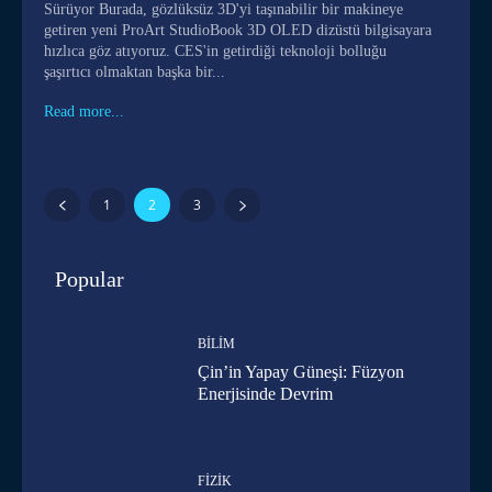
Sürüyor Burada, gözlüksüz 3D'yi taşınabilir bir makineye
getiren yeni ProArt StudioBook 3D OLED dizüstü bilgisayara
hızlıca göz atıyoruz. CES'in getirdiği teknoloji bolluğu
şaşırtıcı olmaktan başka bir...
Read more...
1
2
3
Popular
BILIM
Çin’in Yapay Güneşi: Füzyon
Enerjisinde Devrim
FIZIK