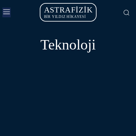
ASTRAFIZIK
BİR YILDIZ HİKAYESİ
Teknoloji
METAVERSE
MOBIL TEKNOLOJILER
OYUN - SANAL GERÇEKLIK
YAPAY ZEKA