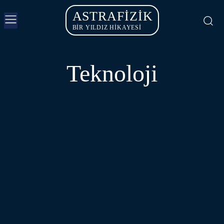
ASTRAFIZIK
BİR YILDIZ HİKAYESİ
Teknoloji
METAVERSE
MOBIL TEKNOLOJILER
OYUN - SANAL GERÇEKLIK
YAPAY ZEKA