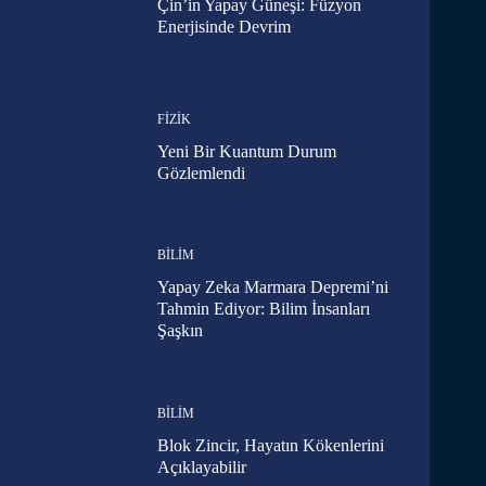
Çin’in Yapay Güneşi: Füzyon
Enerjisinde Devrim
FIZIK
Yeni Bir Kuantum Durum
Gözlemlendi
BILIM
Yapay Zeka Marmara Depremi’ni
Tahmin Ediyor: Bilim İnsanları
Şaşkın
BILIM
Blok Zincir, Hayatın Kökenlerini
Açıklayabilir