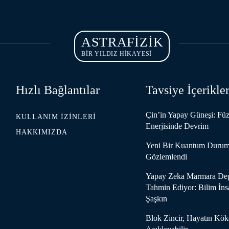
ASTRAFIZIK
BİR YILDIZ HİKAYESİ
Hızlı Bağlantılar
Tavsiye İçerikle
Çin’in Yapay Güneşi: Fü
KULLANIM İZINLERI
Enerjisinde Devrim
HAKKIMIZDA
Yeni Bir Kuantum Duru
Gözlemlendi
Yapay Zeka Marmara Dep
Tahmin Ediyor: Bilim İns
Şaşkın
Blok Zincir, Hayatın Kök