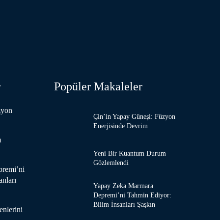
r
Popüler Makaleler
zyon
Çin’in Yapay Güneşi: Füzyon
Enerjisinde Devrim
m
Yeni Bir Kuantum Durum
Gözlemlendi
remi’ni
anları
Yapay Zeka Marmara
Depremi’ni Tahmin Ediyor:
Bilim İnsanları Şaşkın
enlerini