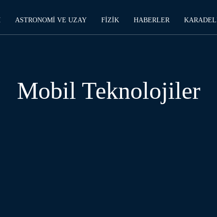
M
ASTRONOMI VE UZAY
FIZIK
HABERLER
KARADEL
Mobil Teknolojiler
E
MOBIL TEKNOLOJILER
OYUN - SANAL GERÇEKLIK
YA