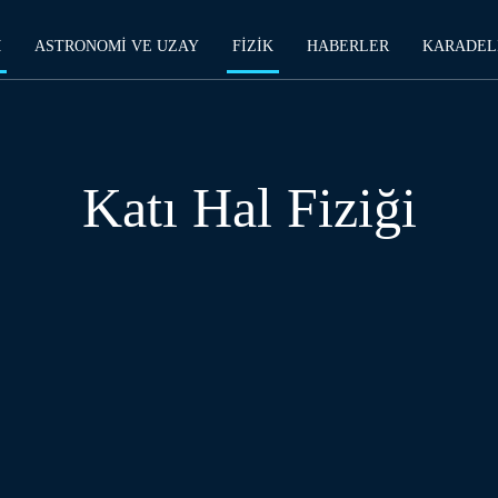
M
ASTRONOMI VE UZAY
FIZIK
HABERLER
KARADEL
Katı Hal Fiziği
IZIK
KATI HAL FIZIĞI
KLASIK FIZIK
KRIYOJENIK FIZIK