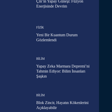
Çin’in Yapay Güneşi: Füzyon
Enerjisinde Devrim
FIZIK
Yeni Bir Kuantum Durum
Gözlemlendi
BILIM
Yapay Zeka Marmara Depremi’ni
Tahmin Ediyor: Bilim İnsanları
Şaşkın
BILIM
Blok Zincir, Hayatın Kökenlerini
Açıklayabilir