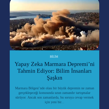
BILIM
Yapay Zeka Marmara Depremi’ni
Tahmin Ediyor: Bilim İnsanları
Şaşkın
Marmara Bölgesi’nde olası bir büyük depremin ne zaman
gerçekleşeceği konusunda uzun zamandır tartışmalar
sürüyor. Ancak son zamanlarda, bu soruya cevap vermek
için yeni bir...