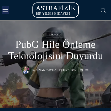
ASTRAFIZIK
BİR YILDIZ HİKAYESİ
TEKNOLOJI
PubG Hile Önleme
Teknolojisini Duyurdu
Eylül 23, 2022
492
By
SINAN YAVUZ