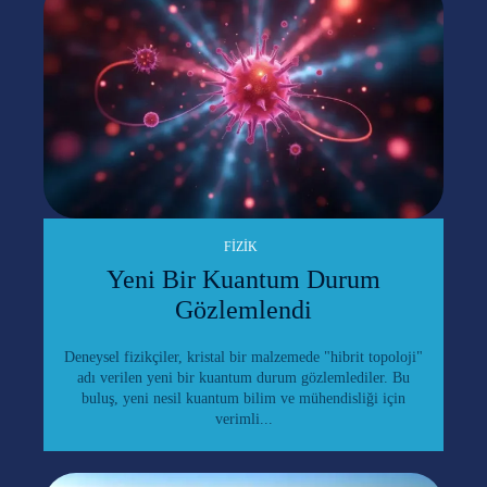
FIZIK
Yeni Bir Kuantum Durum
Gözlemlendi
Deneysel fizikçiler, kristal bir malzemede "hibrit topoloji"
adı verilen yeni bir kuantum durum gözlemlediler. Bu
buluş, yeni nesil kuantum bilim ve mühendisliği için
verimli...