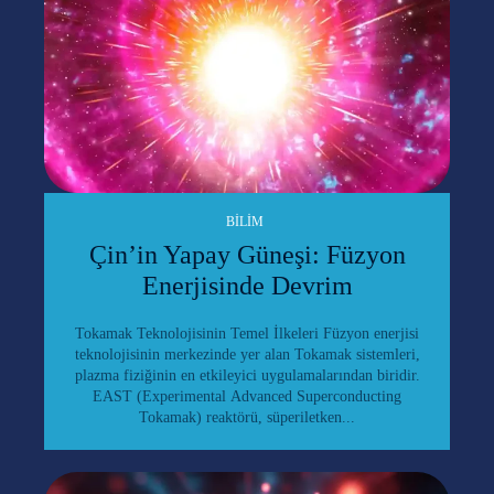
BILIM
Çin’in Yapay Güneşi: Füzyon
Enerjisinde Devrim
Tokamak Teknolojisinin Temel İlkeleri Füzyon enerjisi
teknolojisinin merkezinde yer alan Tokamak sistemleri,
plazma fiziğinin en etkileyici uygulamalarından biridir.
EAST (Experimental Advanced Superconducting
Tokamak) reaktörü, süperiletken...