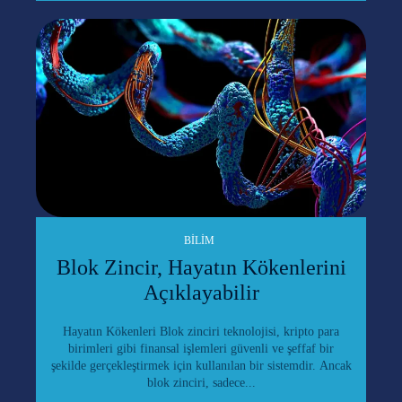
BILIM
Blok Zincir, Hayatın Kökenlerini
Açıklayabilir
Hayatın Kökenleri Blok zinciri teknolojisi, kripto para
birimleri gibi finansal işlemleri güvenli ve şeffaf bir
şekilde gerçekleştirmek için kullanılan bir sistemdir. Ancak
blok zinciri, sadece...