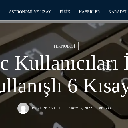
M
ASTRONOMI VE UZAY
FIZIK
HABERLER
KARADEL
TEKNOLOJI
 Kullanıcıları 
llanışlı 6 Kısa
Kasım 6, 2022
533
By
ALPER YUCE