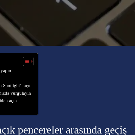
 yapın
n
 Spotlight’ı açın
ınızda vurgulayın
iden açın
n
çık pencereler arasında geçiş