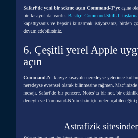
Safari’de yeni bir sekme açan Command-T’ye
aşina ola
bir kısayol da vardır.
Basitçe Command-Shift-T tuşların
kapattıysanız ve hepsini kurtarmak istiyorsanız, birden
devam edebilirsiniz.
6. Çeşitli yerel Apple uy
açın
Command-N
klavye kısayolu neredeyse yeterince kullan
neredeyse evrensel olarak bilinmesine rağmen, Mac’inizde
mesajı, Safari’de bir pencere, Notes’ta bir not, bir etkin
deneyin ve Command-N’nin sizin için neler açabileceğini 
Astrafizik sitesinde
Subscribe to get the latest posts sent to your email.