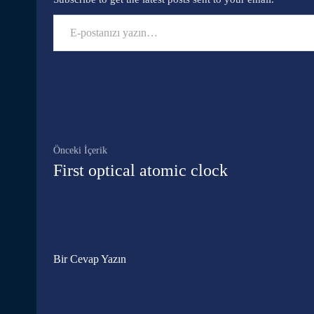
E-postanızı yazın…
Facebook
Paylaş
Önceki İçerik
First optical atomic clock
Bir Cevap Yazın