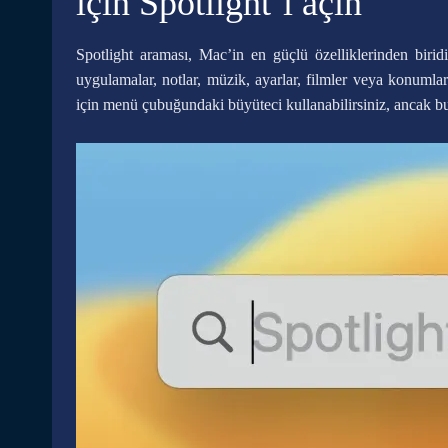
için Spotlight’ı açın
Spotlight araması, Mac’in en güçlü özelliklerinden birid
uygulamalar, notlar, müzik, ayarlar, filmler veya konumlar
için menü çubuğundaki büyüteci kullanabilirsiniz, ancak b