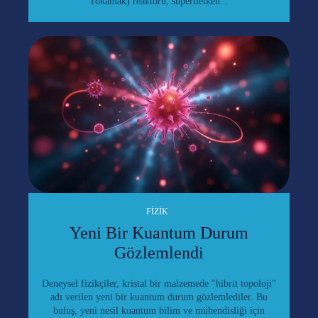
Tokamak) reaktörü, süperiletken...
FIZIK
Yeni Bir Kuantum Durum
Gözlemlendi
Deneysel fizikçiler, kristal bir malzemede "hibrit topoloji"
adı verilen yeni bir kuantum durum gözlemlediler. Bu
buluş, yeni nesil kuantum bilim ve mühendisliği için