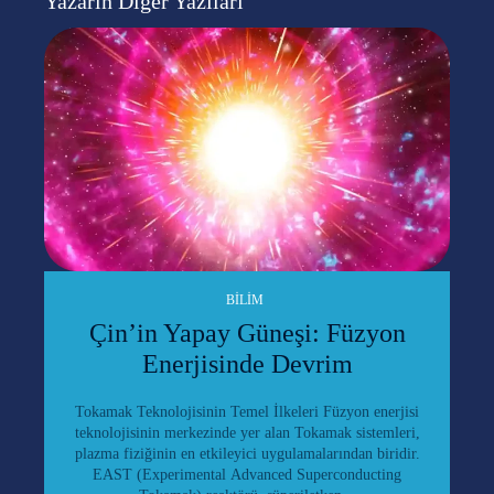
Yazarın Diğer Yazıları
BILIM
Çin’in Yapay Güneşi: Füzyon
Enerjisinde Devrim
Tokamak Teknolojisinin Temel İlkeleri Füzyon enerjisi
teknolojisinin merkezinde yer alan Tokamak sistemleri,
plazma fiziğinin en etkileyici uygulamalarından biridir.
EAST (Experimental Advanced Superconducting