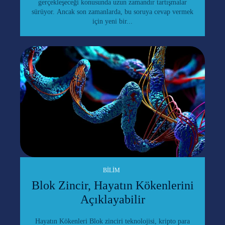
gerçekleşeceği konusunda uzun zamandır tartışmalar
sürüyor. Ancak son zamanlarda, bu soruya cevap vermek
için yeni bir...
BILIM
Blok Zincir, Hayatın Kökenlerini
Açıklayabilir
Hayatın Kökenleri Blok zinciri teknolojisi, kripto para