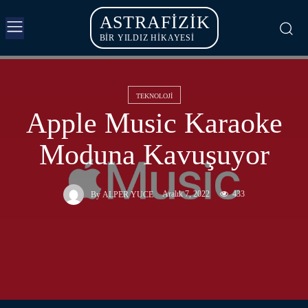
ASTRAFIZIK
BİR YILDIZ HİKAYESİ
TEKNOLOJI
Apple Music Karaoke
Moduna Kavuşuyor
Aralık 7, 2022
433
By
ALPER YUCE