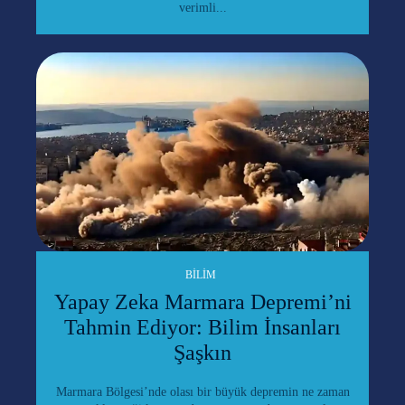
verimli...
BILIM
Yapay Zeka Marmara Depremi’ni
Tahmin Ediyor: Bilim İnsanları
Şaşkın
Marmara Bölgesi’nde olası bir büyük depremin ne zaman