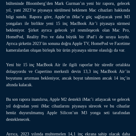
bülteninde Bloomberg’den Mark Gurman’ın yeni bir raporu, gelecek
yıl, yani 2023’te piyasaya sürülmesi beklenen Mac cihazları hakkında
bilgi sundu. Rapora göre, Apple’ın iMac’e güç sağlayacak yeni M3
yongaları ile birlikte yeni 15 inç MacBook Air’i piyasaya sürmesi
bekleniyor. Şirket ayrıca gelecek yıl resmileşecek olan Mac Pro,
HomePod, Reality Pro ve daha büyük bir iPad’i de sıraya koydu.
Ayrıca şirketin 2023’ün sonuna doğru Apple TV, HomePod ve Facetime
kameralardan oluşan birleşik bir ürün piyasaya sürme olasılığı da var.
Yeni bir 15 inç MacBook Air ile ilgili raporlar bir süredir ortalıkta
dolaşıyordu ve Cupertino merkezli devin 13,3 inç MacBook Air’in
boyutunu artırması bekleniyor, ancak boyut tahminen ancak 14 inç’in
altında kalacak.
Bu son rapora inanılırsa, Apple M2 destekli iMac’i atlayacak ve gelecek
yıl doğrudan yeni iMac cihazlarını piyasaya sürecek ve bu cihazlar
henüz duyurulmamış Apple Silicon’un M3 yonga seti tarafından
desteklenecek.
Ayrıca, 2023 yılında muhtemelen 14,1 inç ekrana sahip olacak daha