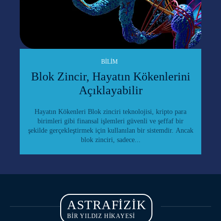
BILIM
Blok Zincir, Hayatın Kökenlerini
Açıklayabilir
Hayatın Kökenleri Blok zinciri teknolojisi, kripto para
birimleri gibi finansal işlemleri güvenli ve şeffaf bir
şekilde gerçekleştirmek için kullanılan bir sistemdir. Ancak
blok zinciri, sadece...
ASTRAFIZIK
BİR YILDIZ HİKAYESİ