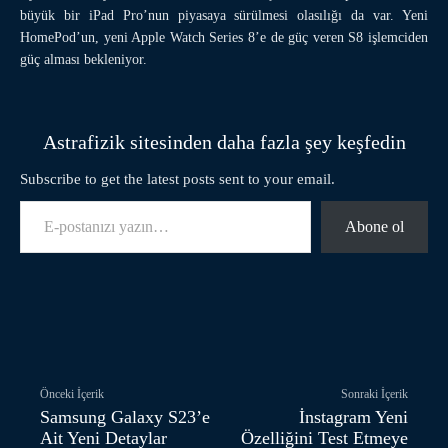
büyük bir iPad Pro’nun piyasaya sürülmesi olasılığı da var. Yeni
HomePod’un, yeni Apple Watch Series 8’e de güç veren S8 işlemciden
güç alması bekleniyor.
Astrafizik sitesinden daha fazla şey keşfedin
Subscribe to get the latest posts sent to your email.
E-postanızı yazın…
Abone ol
Facebook
Twitter
Pinterest
Önceki İçerik
Sonraki İçerik
Samsung Galaxy S23’e
İnstagram Yeni
Ait Yeni Detaylar
Özelliğini Test Etmeye