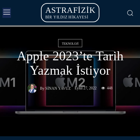
ASTRAFIZIK
BİR YILDIZ HİKAYESİ
TEKNOLOJI
Apple 2023’te Tarih
Yazmak İstiyor
Eylül 27, 2022
448
By
SINAN YAVUZ