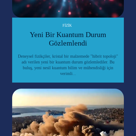
FIZIK
Yeni Bir Kuantum Durum
Gözlemlendi
Deneysel fizikçiler, kristal bir malzemede "hibrit topoloji"
adı verilen yeni bir kuantum durum gözlemlediler. Bu
buluş, yeni nesil kuantum bilim ve mühendisliği için
verimli...