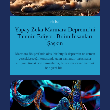
BILIM
Yapay Zeka Marmara Depremi’ni
Tahmin Ediyor: Bilim İnsanları
Şaşkın
Marmara Bölgesi’nde olası bir büyük depremin ne zaman
gerçekleşeceği konusunda uzun zamandır tartışmalar
sürüyor. Ancak son zamanlarda, bu soruya cevap vermek
için yeni bir...