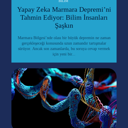
BILIM
Yapay Zeka Marmara Depremi’ni
Tahmin Ediyor: Bilim İnsanları
Şaşkın
Marmara Bölgesi’nde olası bir büyük depremin ne zaman
gerçekleşeceği konusunda uzun zamandır tartışmalar
sürüyor. Ancak son zamanlarda, bu soruya cevap vermek
için yeni bir...