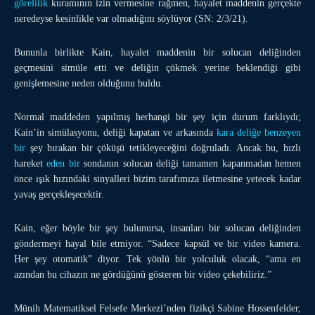
görelilik
kuramının izin vermesine rağmen, hayalet maddenin gerçekte
neredeyse kesinlikle var olmadığını söylüyor (SN: 2/3/21).
Bununla birlikte Kain, hayalet maddenin bir solucan deliğinden
geçmesini simüle etti ve deliğin çökmek yerine beklendiği gibi
genişlemesine neden olduğunu buldu.
Normal maddeden yapılmış herhangi bir şey için durum farklıydı;
Kain’in simülasyonu, deliği kapatan ve arkasında
kara deliğe benzeyen
bir
şey bırakan bir çöküşü tetikleyeceğini doğruladı. Ancak bu, hızlı
hareket
eden bir
sondanın solucan deliği tamamen kapanmadan hemen
önce ışık hızındaki sinyalleri bizim tarafımıza iletmesine yetecek kadar
yavaş gerçekleşecektir.
Kain, eğer böyle bir şey bulunursa, insanları bir solucan deliğinden
göndermeyi hayal bile etmiyor. “Sadece kapsül ve bir video kamera.
Her şey otomatik” diyor. Tek yönlü bir yolculuk olacak, “ama en
azından bu cihazın ne gördüğünü gösteren bir video çekebiliriz.”
Münih Matematiksel Felsefe Merkezi’nden fizikçi Sabine Hossenfelder,