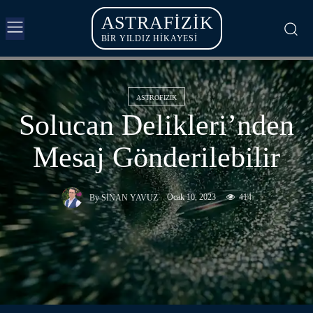
ASTRAFIZIK
BİR YILDIZ HİKAYESİ
ASTROFIZIK
Solucan Delikleri’nden
Mesaj Gönderilebilir
Ocak 10, 2023
414
By
SINAN YAVUZ