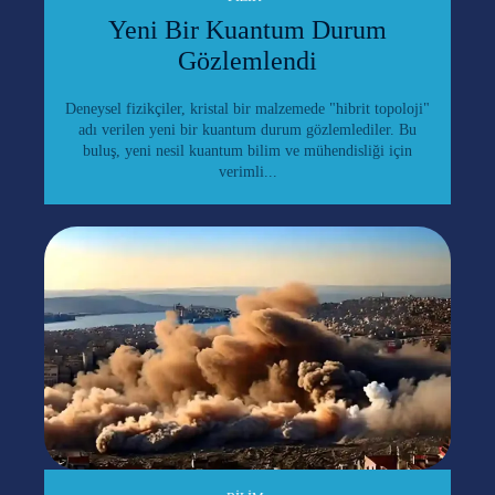
Yeni Bir Kuantum Durum
Gözlemlendi
Deneysel fizikçiler, kristal bir malzemede "hibrit topoloji"
adı verilen yeni bir kuantum durum gözlemlediler. Bu
buluş, yeni nesil kuantum bilim ve mühendisliği için
verimli...