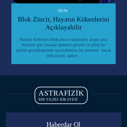
BILIM
Blok Zincir, Hayatın Kökenlerini
Açıklayabilir
Hayatın Kökenleri Blok zinciri teknolojisi, kripto para
birimleri gibi finansal işlemleri güvenli ve şeffaf bir
şekilde gerçekleştirmek için kullanılan bir sistemdir. Ancak
blok zinciri, sadece...
ASTRAFIZIK
BİR YILDIZ HİKAYESİ
Haberdar Ol