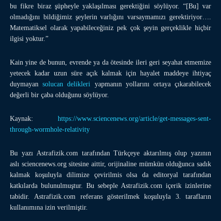
bu fikre biraz şüpheyle yaklaşılması gerektiğini söylüyor. “[Bu] var
olmadığını bildiğimiz şeylerin varlığını varsaymamızı gerektiriyor….
Matematiksel olarak yapabileceğiniz pek çok şeyin gerçeklikle hiçbir
ilgisi yoktur.”
Kain yine de bunun, evrende ya da ötesinde ileri geri seyahat etmemize
yetecek kadar uzun süre açık kalmak için hayalet maddeye ihtiyaç
duymayan
solucan delikleri
yapmanın yollarını ortaya çıkarabilecek
değerli bir çaba olduğunu söylüyor.
Kaynak:
https://www.
sciencenews.org
/article/get-messages-sent-
through-wormhole-relativity
Bu yazı Astrafizik.com tarafından Türkçeye aktarılmış olup yazının
aslı sciencenews.org sitesine aittir, orijinaline mümkün olduğunca sadık
kalmak koşuluyla dilimize çevirilmis olsa da editoryal tarafından
katkılarda bulunulmuştur. Bu sebeple Astrafizik.com içerik izinlerine
tabidir. Astrafizik.com referans gösterilmek koşuluyla 3. tarafların
kullanımına izin verilmiştir.