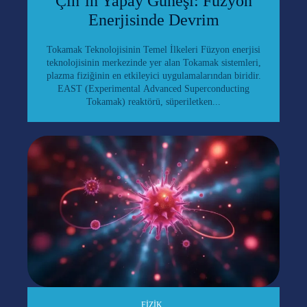
Çin’in Yapay Güneşi: Füzyon
Enerjisinde Devrim
Tokamak Teknolojisinin Temel İlkeleri Füzyon enerjisi
teknolojisinin merkezinde yer alan Tokamak sistemleri,
plazma fiziğinin en etkileyici uygulamalarından biridir.
EAST (Experimental Advanced Superconducting
Tokamak) reaktörü, süperiletken...
FIZIK