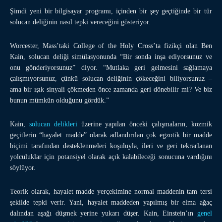
Şimdi yeni bir bilgisayar programı, içinden bir şey geçtiğinde bir tür
solucan deliğinin nasıl tepki vereceğini gösteriyor.
Worcester, Mass’taki College of the Holy Cross’ta fizikçi olan Ben
Kain, solucan deliği simülasyonunda “Bir sonda inşa ediyorsunuz ve
onu gönderiyorsunuz” diyor. “Mutlaka geri gelmesini sağlamaya
çalışmıyorsunuz, çünkü solucan deliğinin çökeceğini biliyorsunuz –
ama bir ışık sinyali çökmeden önce zamanda geri dönebilir mi? Ve biz
bunun mümkün olduğunu gördük.”
Kain,
solucan delikleri
üzerine yapılan önceki çalışmaların, kozmik
geçitlerin “hayalet madde” olarak adlandırılan çok egzotik bir madde
biçimi tarafından desteklenmeleri koşuluyla, ileri ve geri tekrarlanan
yolculuklar için potansiyel olarak açık kalabileceği sonucuna vardığını
söylüyor.
Teorik olarak, hayalet madde yerçekimine normal maddenin tam tersi
şekilde tepki verir. Yani, hayalet maddeden yapılmış bir elma ağaç
dalından aşağı düşmek yerine yukarı düşer. Kain, Einstein’ın
genel