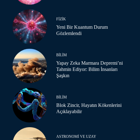
FIZIK
Yeni Bir Kuantum Durum
Gözlemlendi
BILIM
Yapay Zeka Marmara Depremi’ni
Tahmin Ediyor: Bilim İnsanları
Şaşkın
BILIM
Blok Zincir, Hayatın Kökenlerini
Açıklayabilir
ASTRONOMI VE UZAY