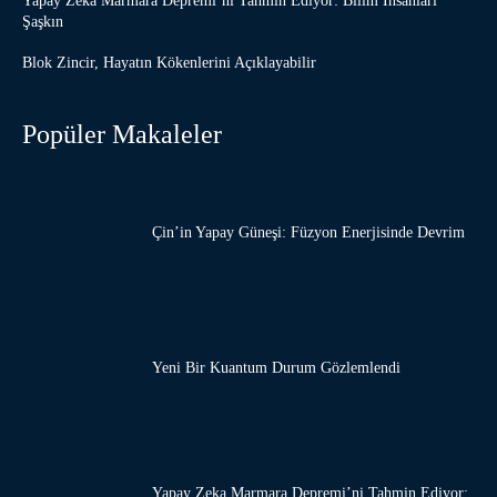
Yapay Zeka Marmara Depremi’ni Tahmin Ediyor: Bilim İnsanları
Şaşkın
Blok Zincir, Hayatın Kökenlerini Açıklayabilir
Popüler Makaleler
Çin’in Yapay Güneşi: Füzyon Enerjisinde Devrim
Yeni Bir Kuantum Durum Gözlemlendi
Yapay Zeka Marmara Depremi’ni Tahmin Ediyor: