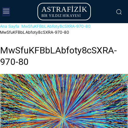
ASTRAFIZIK
BİR YILDIZ HİKAYESİ
Ana Sayfa
MwSfuKFBbLAbfoty8cSXRA-970-80
MwSfuKFBbLAbfoty8cSXRA-970-80
MwSfuKFBbLAbfoty8cSXRA-
970-80