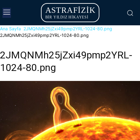
ASTRAFIZIK
BİR YILDIZ HİKAYESİ
Ana Sayfa
2JMQNMh25jZxi49pmp2YRL-1024-80.png
2JMQNMh25jZxi49pmp2YRL-1024-80.png
2JMQNMh25jZxi49pmp2YRL-
1024-80.png