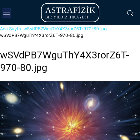
ASTRAFIZIK
BİR YILDIZ HİKAYESİ
Ana Sayfa
wSVdPB7WguThY4X3rorZ6T-970-80.jpg
wSVdPB7WguThY4X3rorZ6T-970-80.jpg
wSVdPB7WguThY4X3rorZ6T-
970-80.jpg