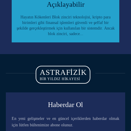
Açıklayabilir
Hayatın Kökenleri Blok zinciri teknolojisi, kripto para
birimleri gibi finansal işlemleri güvenli ve şeffaf bir
şekilde gerçekleştirmek için kullanılan bir sistemdir. Ancak
blok zinciri, sadece...
ASTRAFIZIK
BİR YILDIZ HİKAYESİ
Haberdar Ol
En yeni gelişmeler ve en güncel içeriklerden haberdar olmak
için lütfen bültenimize abone olunuz.