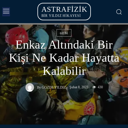
ASTRAFIZIK
BİR YILDIZ HİKAYESİ
BILIM
Enkaz Altındaki Bir
Kişi Ne Kadar Hayatta
Kalabilir
Şubat 8, 2023
430
By
GOZDE YILDIZ