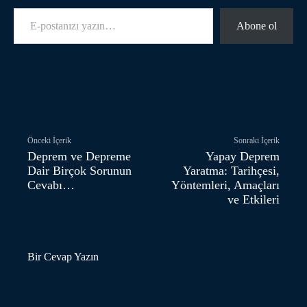
E-postanızı yazın…
Abone ol
Facebook
Twitter
Pinterest
Önceki İçerik
Sonraki İçerik
Deprem ve Depreme
Yapay Deprem
Dair Birçok Sorunun
Yaratma: Tarihçesi,
Cevabı…
Yöntemleri, Amaçları
ve Etkileri
Bir Cevap Yazın