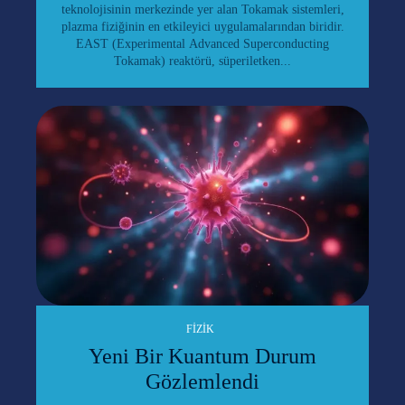
teknolojisinin merkezinde yer alan Tokamak sistemleri,
plazma fiziğinin en etkileyici uygulamalarından biridir.
EAST (Experimental Advanced Superconducting
Tokamak) reaktörü, süperiletken...
FIZIK
Yeni Bir Kuantum Durum
Gözlemlendi