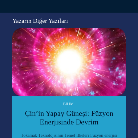
Yazarın Diğer Yazıları
BILIM
Çin’in Yapay Güneşi: Füzyon
Enerjisinde Devrim
Tokamak Teknolojisinin Temel İlkeleri Füzyon enerjisi