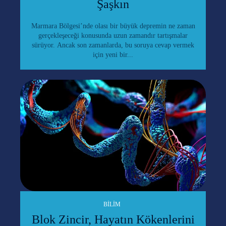
Şaşkın
Marmara Bölgesi’nde olası bir büyük depremin ne zaman
gerçekleşeceği konusunda uzun zamandır tartışmalar
sürüyor. Ancak son zamanlarda, bu soruya cevap vermek
için yeni bir...
BILIM
Blok Zincir, Hayatın Kökenlerini