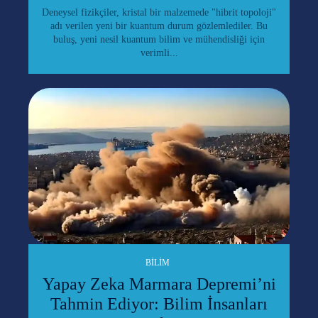
Deneysel fizikçiler, kristal bir malzemede "hibrit topoloji"
adı verilen yeni bir kuantum durum gözlemlediler. Bu
buluş, yeni nesil kuantum bilim ve mühendisliği için
verimli...
BILIM
Yapay Zeka Marmara Depremi’ni
Tahmin Ediyor: Bilim İnsanları