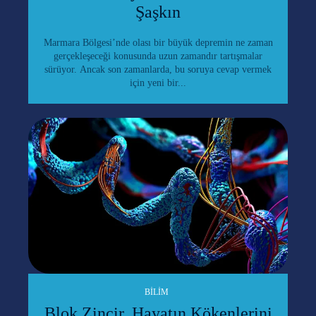
Şaşkın
Marmara Bölgesi’nde olası bir büyük depremin ne zaman
gerçekleşeceği konusunda uzun zamandır tartışmalar
sürüyor. Ancak son zamanlarda, bu soruya cevap vermek
için yeni bir...
BILIM
Blok Zincir, Hayatın Kökenlerini