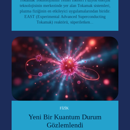
Tokamak Teknolojisinin Temel İlkeleri Füzyon enerjisi
teknolojisinin merkezinde yer alan Tokamak sistemleri,
plazma fiziğinin en etkileyici uygulamalarından biridir.
EAST (Experimental Advanced Superconducting
Tokamak) reaktörü, süperiletken...
FIZIK
Yeni Bir Kuantum Durum
Gözlemlendi