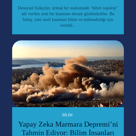
Deneysel fizikçiler, kristal bir malzemede "hibrit topoloji"
adı verilen yeni bir kuantum durum gözlemlediler. Bu
buluş, yeni nesil kuantum bilim ve mühendisliği için
verimli...
BILIM
Yapay Zeka Marmara Depremi’ni
Tahmin Ediyor: Bilim İnsanları