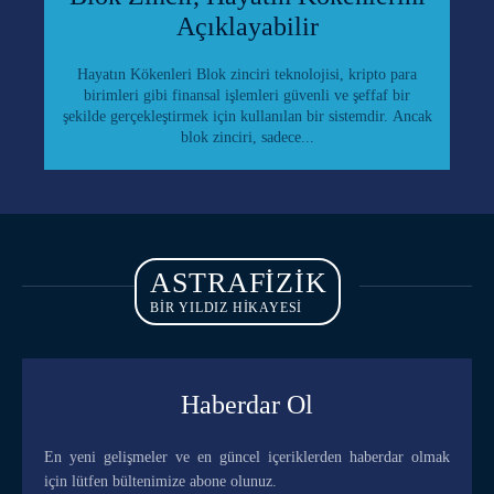
Açıklayabilir
Hayatın Kökenleri Blok zinciri teknolojisi, kripto para
birimleri gibi finansal işlemleri güvenli ve şeffaf bir
şekilde gerçekleştirmek için kullanılan bir sistemdir. Ancak
blok zinciri, sadece...
ASTRAFIZIK
BİR YILDIZ HİKAYESİ
Haberdar Ol
En yeni gelişmeler ve en güncel içeriklerden haberdar olmak
için lütfen bültenimize abone olunuz.