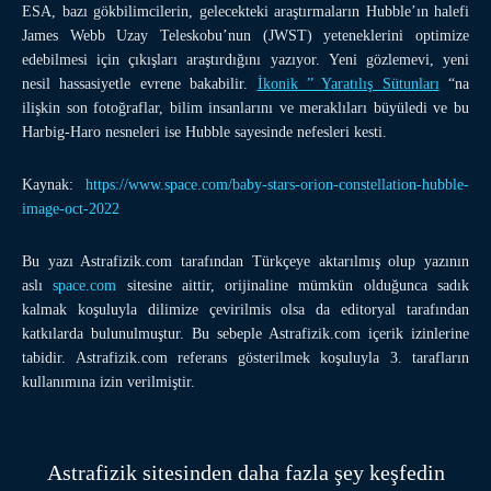
ESA, bazı gökbilimcilerin, gelecekteki araştırmaların Hubble’ın halefi
James Webb Uzay Teleskobu’nun (JWST) yeteneklerini optimize
edebilmesi için çıkışları araştırdığını yazıyor. Yeni gözlemevi, yeni
nesil hassasiyetle evrene bakabilir.
İkonik ” Yaratılış Sütunları
“na
ilişkin son fotoğraflar, bilim insanlarını ve meraklıları büyüledi ve bu
Harbig-Haro nesneleri ise Hubble sayesinde nefesleri kesti.
Kaynak:
https://www.space.com/baby-stars-orion-constellation-hubble-
image-oct-2022
Bu yazı Astrafizik.com tarafından Türkçeye aktarılmış olup yazının
aslı
space.com
sitesine aittir, orijinaline mümkün olduğunca sadık
kalmak koşuluyla dilimize çevirilmis olsa da editoryal tarafından
katkılarda bulunulmuştur. Bu sebeple Astrafizik.com içerik izinlerine
tabidir. Astrafizik.com referans gösterilmek koşuluyla 3. tarafların
kullanımına izin verilmiştir.
Astrafizik sitesinden daha fazla şey keşfedin