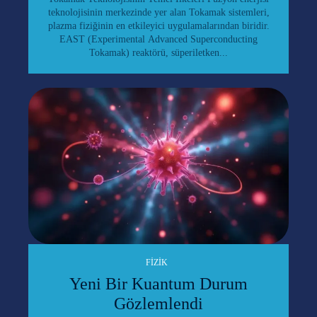
teknolojisinin merkezinde yer alan Tokamak sistemleri,
plazma fiziğinin en etkileyici uygulamalarından biridir.
EAST (Experimental Advanced Superconducting
Tokamak) reaktörü, süperiletken...
FIZIK
Yeni Bir Kuantum Durum
Gözlemlendi