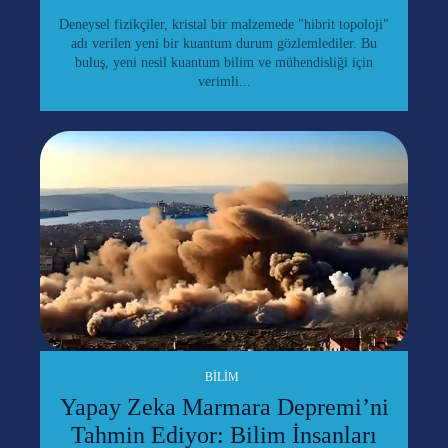
Deneysel fizikçiler, kristal bir malzemede "hibrit topoloji"
adı verilen yeni bir kuantum durum gözlemlediler. Bu
buluş, yeni nesil kuantum bilim ve mühendisliği için
verimli...
BILIM
Yapay Zeka Marmara Depremi’ni
Tahmin Ediyor: Bilim İnsanları