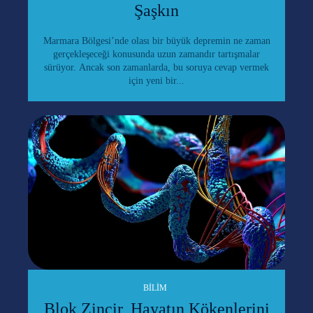
Şaşkın
Marmara Bölgesi’nde olası bir büyük depremin ne zaman
gerçekleşeceği konusunda uzun zamandır tartışmalar
sürüyor. Ancak son zamanlarda, bu soruya cevap vermek
için yeni bir...
BILIM
Blok Zincir, Hayatın Kökenlerini