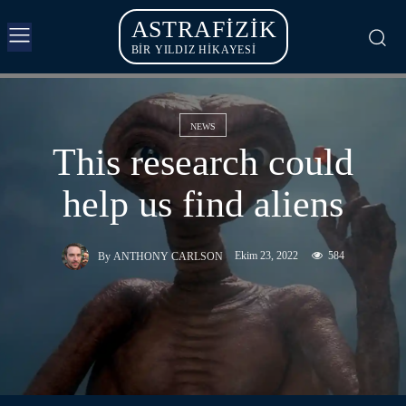
ASTRAFIZIK
BİR YILDIZ HİKAYESİ
NEWS
This research could
help us find aliens
Ekim 23, 2022
584
By
ANTHONY CARLSON