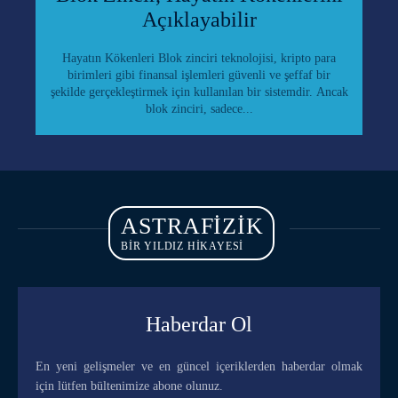
Açıklayabilir
Hayatın Kökenleri Blok zinciri teknolojisi, kripto para
birimleri gibi finansal işlemleri güvenli ve şeffaf bir
şekilde gerçekleştirmek için kullanılan bir sistemdir. Ancak
blok zinciri, sadece...
ASTRAFIZIK
BİR YILDIZ HİKAYESİ
Haberdar Ol
En yeni gelişmeler ve en güncel içeriklerden haberdar olmak
için lütfen bültenimize abone olunuz.